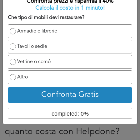
Confronta prezzi e risparmia il 40%
rendere come una discussione fra due persone.
Calcola il costo in 1 minuto!
Per questo ti consigliamo di indicare nel nostro formulario
Che tipo di mobili devi restaurare?
il tuo numero di cellulare cosi da rendere il contatto più
semplice ed efficace possibile.
Armadio o librerie
Torna su
Tavoli o sedie
Vetrine o comó
Altro
Confronta prezzi
Confronta Gratis
completed: 0%
5. Restauro Arredi Ancona:
quanto costa con Helpdone?