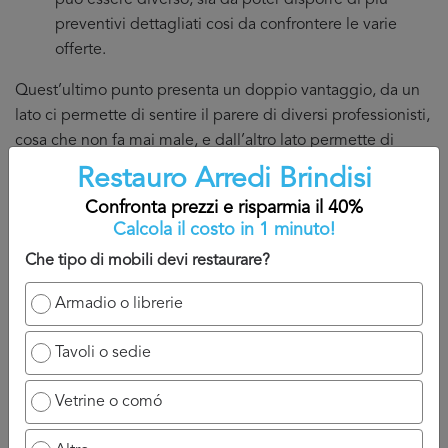
puo essere diverso, sia da poter disporre di più
preventivi dettagliati cosi da confrontere le varie
offerte.
Quest’ultimo punto presenta un doppio vantaggio, da un
lato ci permette di sentire il parere di diversi professionisti,
cosa che non fa mai male, e dall’altro lato permette di
essere sicuri di pagare il giusto prezzo per il servizio.
Restauro Arredi Brindisi
Non dimentichiamo che il costo
Restauro Arredi Brindisi
Confronta prezzi e risparmia il 40%
Calcola il costo in 1 minuto!
puo variare da un esperto ad un altro.
Che tipo di mobili devi restaurare?
Tuttavia, il fatto di aver fatto un confronto, aver discusso
con diversi professionisti e avere in mano diversi preventivi
Armadio o librerie
Restauro Arredi Brindisi
ci puo rassicurare nella nostra
scelta.
Tavoli o sedie
Infatti, non sempre è giusto affidarci al meno caro, a volte è
Vetrine o comó
anche questione di feeling o conoscenza del
professionista del punto specifico.