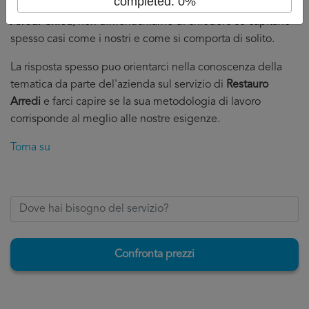
completed: 0%
della discussione con l'impresa per il servizio di
Restauro
Arredi Chieti
, non dimentichiamo di chiedere se capitano
spesso casi come i nostri e come si comporta di solito.
La risposta spesso puo orientarci nella conoscenza della
tematica da parte del'azienda sul servizio di
Restauro
Arredi
e farci capire se la sua metodologia di lavoro
corrisponde al meglio alle nostre esigenze.
Torna su
Confronta prezzi