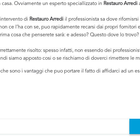
casa. Ovviamente un esperto speciallizzato in
Restauro Arredi
a
 intervento di
Restauro Arredi
il professionista sa dove rifornisrsi
 non ce l’ha con se, puo rapidamente recarsi dai propri fornitor
 prima cosa che penserete sarà: e adesso? Questo dove lo trovo? ..
rrettamente risolto: spesso infatti, non essendo dei professioni
uindi siamo apposto cosi o se rischiamo di doverci rimettere le m
i che sono i vantaggi che puo portare il fatto di affidarci ad un 