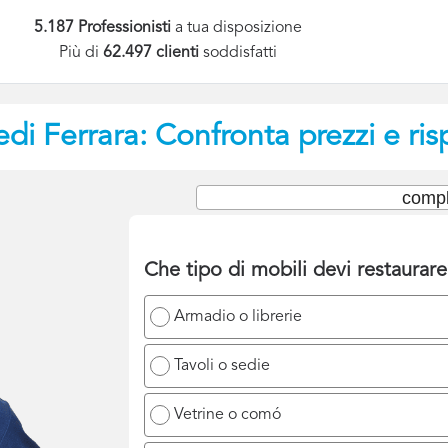
5.187 Professionisti
a tua disposizione
Più di
62.497 clienti
soddisfatti
edi
Ferrara: Confronta prezzi e ri
compl
Che tipo di mobili devi restaurar
Armadio o librerie
Tavoli o sedie
Vetrine o comó