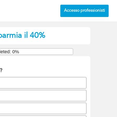
Accesso professionisti
sparmia il 40%
eted: 0%
e?