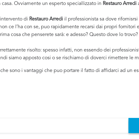
casa. Ovviamente un esperto speciallizzato in
Restauro Arredi
a
 intervento di
Restauro Arredi
il professionista sa dove rifornisrsi
 non ce l’ha con se, puo rapidamente recarsi dai propri fornitor
 prima cosa che penserete sarà: e adesso? Questo dove lo trovo? ..
rrettamente risolto: spesso infatti, non essendo dei professioni
uindi siamo apposto cosi o se rischiamo di doverci rimettere le m
i che sono i vantaggi che puo portare il fatto di affidarci ad un 