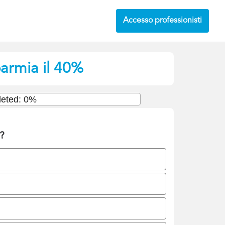
Accesso professionisti
parmia il 40%
eted: 0%
e?