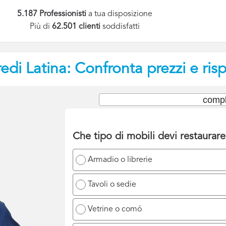
5.187 Professionisti
a tua disposizione
Più di
62.501 clienti
soddisfatti
redi
Latina: Confronta prezzi e ris
compl
Che tipo di mobili devi restaurar
Armadio o librerie
Tavoli o sedie
Vetrine o comó