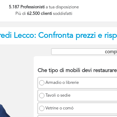
5.187 Professionisti
a tua disposizione
Più di
62.500 clienti
soddisfatti
redi
Lecco: Confronta prezzi e ris
compl
Che tipo di mobili devi restaurar
Armadio o librerie
Tavoli o sedie
Vetrine o comó