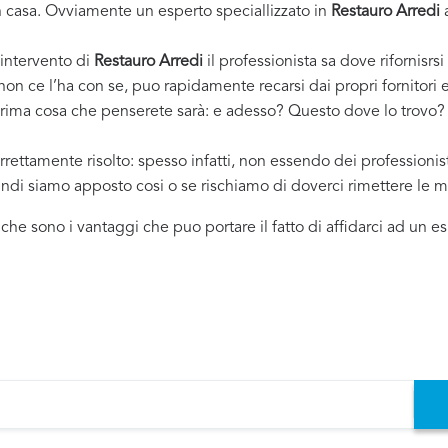
casa. Ovviamente un esperto speciallizzato in
Restauro Arredi
a
 intervento di
Restauro Arredi
il professionista sa dove rifornisrsi
 non ce l’ha con se, puo rapidamente recarsi dai propri fornitor
 prima cosa che penserete sarà: e adesso? Questo dove lo trovo? ..
rrettamente risolto: spesso infatti, non essendo dei professioni
uindi siamo apposto cosi o se rischiamo di doverci rimettere le m
i che sono i vantaggi che puo portare il fatto di affidarci ad un 