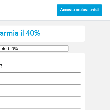
Accesso professionisti
parmia il 40%
eted: 0%
e?