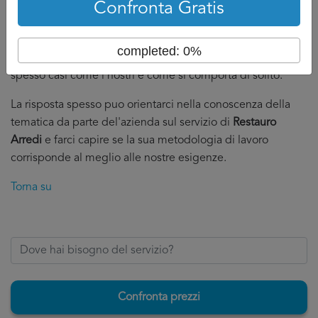
Confronta Gratis
Se poi possiamo dare un piccolo consiglio: al momento
della discussione con l'impresa per il servizio di
Restauro
completed: 0%
Arredi Trapani
, non dimentichiamo di chiedere se capitano
spesso casi come i nostri e come si comporta di solito.
La risposta spesso puo orientarci nella conoscenza della
tematica da parte del'azienda sul servizio di
Restauro
Arredi
e farci capire se la sua metodologia di lavoro
corrisponde al meglio alle nostre esigenze.
Torna su
Confronta prezzi