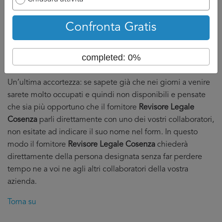
Dall’altro che abbiate in mano abbastanza preventivi
da poter fare serenamente la vostra scelta.
Confronta Gratis
DI solito, stimiamo a 3 o 4 il numero di preventivi
Revisore
Legale Cosenza
necessari per effettuare una buona scelta
completed: 0%
in serenità.
Un’ultima accortezza: se sapete già che nei giorni a venire
sarete molto occupati e quindi non disponibili e pensate
che sia più opportuno che il fornitore
Revisore Legale
Cosenza
parli direttamente con uno dei vostri collaboratori,
non esitate ad indicare il suo nome nel form. In questo
modo il fornitore
Revisore Legale Cosenza
chiederà
direttamente della persona designata senza far perdere
tempo ne a voi ne agli altri collaboratori della vostra
azienda.
Torna su