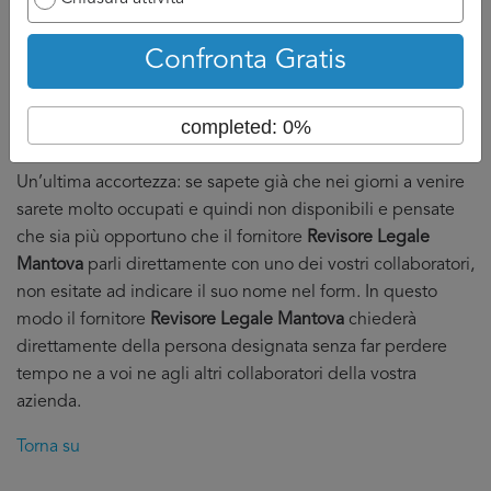
Dall’altro che abbiate in mano abbastanza preventivi
da poter fare serenamente la vostra scelta.
Confronta Gratis
DI solito, stimiamo a 3 o 4 il numero di preventivi
Revisore
Legale Mantova
necessari per effettuare una buona scelta
completed: 0%
in serenità.
Un’ultima accortezza: se sapete già che nei giorni a venire
sarete molto occupati e quindi non disponibili e pensate
che sia più opportuno che il fornitore
Revisore Legale
Mantova
parli direttamente con uno dei vostri collaboratori,
non esitate ad indicare il suo nome nel form. In questo
modo il fornitore
Revisore Legale Mantova
chiederà
direttamente della persona designata senza far perdere
tempo ne a voi ne agli altri collaboratori della vostra
azienda.
Torna su