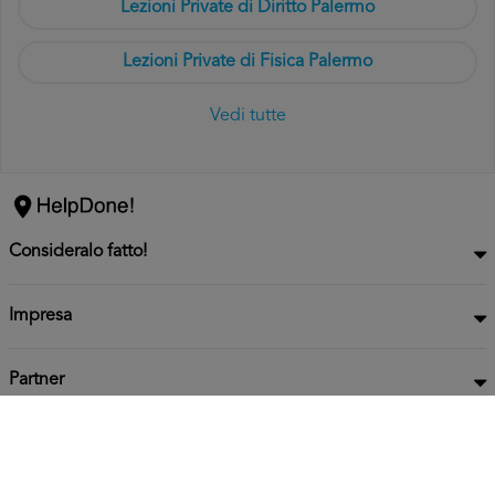
Lezioni Private di Diritto Palermo
Lezioni Private di Fisica Palermo
Vedi tutte
Consideralo fatto!
Impresa
Partner
Privacy
Informativa
2026 HelpDone