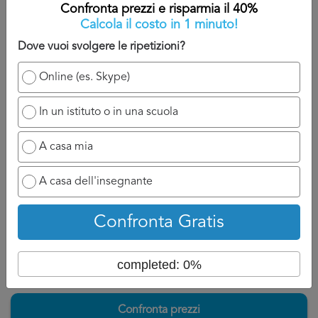
contattato.
Confronta prezzi e risparmia il 40%
Calcola il costo in 1 minuto!
A titolo indicativo, sarete contatti nelle 24/48 che seguono
Dove vuoi svolgere le ripetizioni?
la domanda perché il professionista ha bisogno di un
attimo di tempo per reagire e chiamarvi.
Online (es. Skype)
Ovviamente se ha a disposizione un numero di cellulare
In un istituto o in una scuola
potrà chiamarvi appena possibile e discuterne con voi, se
invece siete nell’attesa di un’email, aspettatevi ad un
A casa mia
tempo di attesa un po più lungo perché dovrà formalizzare
la risposta per Ripetizioni di Inglese Palermo.
A casa dell'insegnante
Torna su
Confronta Gratis
completed: 0%
Confronta prezzi