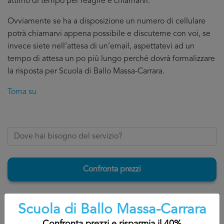
attimo di tempo per reagire e chiamarvi.
Ovviamente se ha a disposizione un numero di cellulare
potrà chiamarvi appena possibile e discuterne con voi, se
invece siete nell’attesa di un’email, aspettatevi ad un
tempo di attesa un po più lungo perché dovrà formalizzare
la risposta per Scuola di Ballo Massa-Carrara.
Torna su
Confronta prezzi
Scuola di Ballo Massa-Carrara
4. Perché confrontare diversi