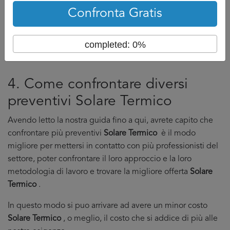
Confronta Gratis
Confronta prezzi
completed: 0%
4. Come confrontare diversi
preventivi Solare Termico
Avendo letto la nostra guida fino a qui, avrete capito che
confrontare più preventivi
Solare Termico
è il modo
migliore per mettersi in contatto con più professionisti del
settore, poter confrontare il loro approccio e la loro
metodologia di lavoro e trovare la migliore offerta
Solare
Termico
.
In questo modo si puo arrivare ad avere un minor costo
Solare Termico
, o meglio, il costo che si addice di più alle