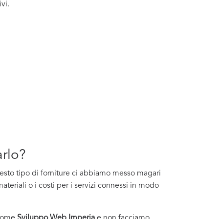
vi.
arlo?
questo tipo di forniture ci abbiamo messo magari
ateriali o i costi per i servizi connessi in modo
i come
Sviluppo Web Imperia
e non facciamo