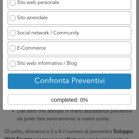
Sito web personale
Noi inviamo loro la notifica relativa alla vostra richiesta
Sito aziendale
Sviluppo Web Savona
e loro cercheranno di chiamare nel
più breve tempo possibile.
Social network / Community
Bisogna quindi considerare di essere richiamati nelle ore
che seguono fino ad un tempo massimo di 24/48 ore.
E-Commerce
Inoltre, perché non siate sommersi dalle chiamate
Sito web informativo / Blog
limitiamo a 5 il numero di fornitori che possono chiamarvi,
ci sembra un numero ragionevole cosi che:
Confronta Preventivi
Da un lato voi non siate sommersi dalle telefonate e
quindi possiate dedicare il tempo necessario ai
completed: 0%
fornitori.
Dall’altro che abbiate in mano abbastanza preventivi
da poter fare serenamente la vostra scelta.
DI solito, stimiamo a 3 o 4 il numero di preventivi
Sviluppo