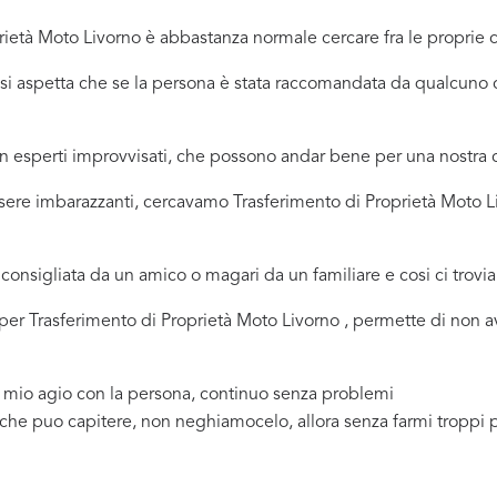
ietà Moto Livorno è abbastanza normale cercare fra le proprie co
ci si aspetta che se la persona è stata raccomandata da qualcu
 in esperti improvvisati, che possono andar bene per una nostr
sere imbarazzanti, cercavamo Trasferimento di Proprietà Moto L
consigliata da un amico o magari da un familiare e cosi ci trovi
a per Trasferimento di Proprietà Moto Livorno , permette di non 
a mio agio con la persona, continuo senza problemi
 che puo capitere, non neghiamocelo, allora senza farmi troppi 