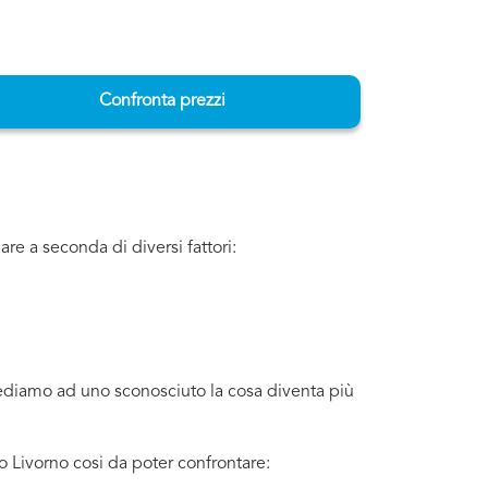
Confronta prezzi
re a seconda di diversi fattori:
iediamo ad uno sconosciuto la cosa diventa più
 Livorno cosi da poter confrontare: