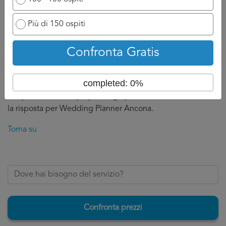
A titolo indicativo, sarete contatti nelle 24/48 che seguono
Più di 150 ospiti
la domanda perché il professionista ha bisogno di un
attimo di tempo per reagire e chiamarvi.
Confronta Gratis
Ovviamente se ha a disposizione un numero di cellulare
potrà chiamarvi appena possibile e discuterne con voi, se
completed: 0%
invece siete nell’attesa di un’email, aspettatevi ad un
tempo di attesa un po più lungo perché dovrà formalizzare
la risposta per Wedding Planner Ancona.
Torna su
Confronta prezzi