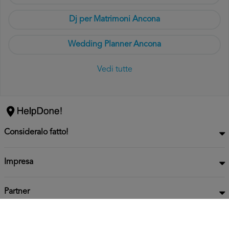
Dj per Matrimoni Ancona
Wedding Planner Ancona
Vedi tutte
Consideralo fatto!
Impresa
Partner
Privacy
Informativa