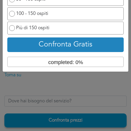
A titolo indicativo, sarete contatti nelle 24/48 che seguono
100 - 150 ospiti
la domanda perché il professionista ha bisogno di un
attimo di tempo per reagire e chiamarvi.
Più di 150 ospiti
Ovviamente se ha a disposizione un numero di cellulare
potrà chiamarvi appena possibile e discuterne con voi, se
Confronta Gratis
invece siete nell’attesa di un’email, aspettatevi ad un
tempo di attesa un po più lungo perché dovrà formalizzare
completed: 0%
la risposta per Wedding Planner Livorno.
Torna su
Confronta prezzi