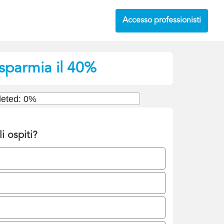
Accesso professionisti
sparmia il 40%
eted: 0%
i ospiti?