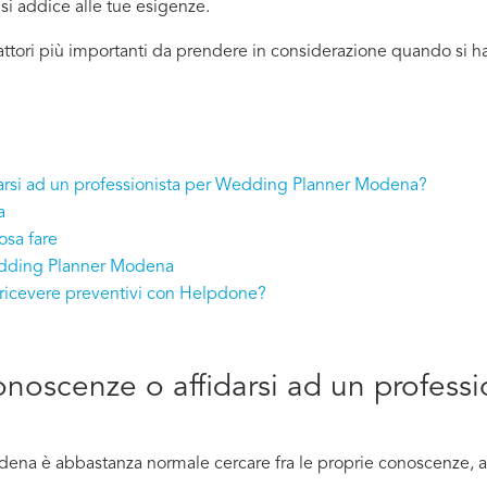
ù si addice
alle tue esigenze.
fattori più importanti da prendere in considerazione quando s
idarsi ad un professionista per Wedding Planner Modena?
a
sa fare
Wedding Planner Modena
icevere preventivi con Helpdone?
conoscenze o affidarsi ad un profes
a è abbastanza normale cercare fra le proprie conoscenze, att