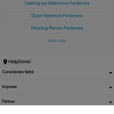
Catering per Matrimonio Pordenone
Dj per Matrimoni Pordenone
Wedding Planner Pordenone
Vedi tutte
Consideralo fatto!
Impresa
Partner
Privacy
Informativa