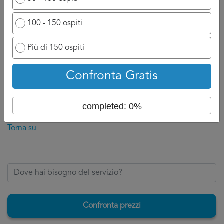
A titolo indicativo, sarete contatti nelle 24/48 che seguono
100 - 150 ospiti
la domanda perché il professionista ha bisogno di un
attimo di tempo per reagire e chiamarvi.
Più di 150 ospiti
Ovviamente se ha a disposizione un numero di cellulare
potrà chiamarvi appena possibile e discuterne con voi, se
Confronta Gratis
invece siete nell’attesa di un’email, aspettatevi ad un
tempo di attesa un po più lungo perché dovrà formalizzare
completed: 0%
la risposta per Wedding Planner Treviso.
Torna su
Confronta prezzi