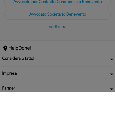
Avvocato per Contratto Commerciale Benevento
Avvocato Societario Benevento
Vedi tutte
Consideralo fatto!
Impresa
Partner
Privacy
Informativa
2026 HelpDone