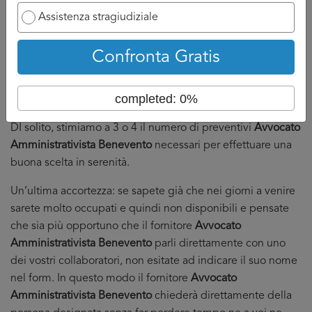
ci sembra un numero ragionevole cosi che:
Assistenza stragiudiziale
Da un lato voi non siate sommersi dalle telefonate e
quindi possiate dedicare il tempo necessario ai
Confronta Gratis
fornitori.
Dall’altro che abbiate in mano abbastanza preventivi
completed: 0%
da poter fare serenamente la vostra scelta.
DI solito, stimiamo a 3 o 4 il numero di preventivi
Avvocato
Amministrativista Benevento
necessari per effettuare una
buona scelta in serenità.
Un’ultima accortezza: se sapete già che nei giorni a venire
sarete molto occupati e quindi non disponibili e pensate
che sia più opportuno che il fornitore
Avvocato
Amministrativista Benevento
parli direttamente con uno
dei vostri collaboratori, non esitate ad indicare il suo nome
nel form. In questo modo il fornitore
Avvocato
Amministrativista Benevento
chiederà direttamente della