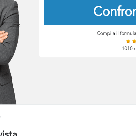
Confron
Compila il formula
1010 r
a
ista