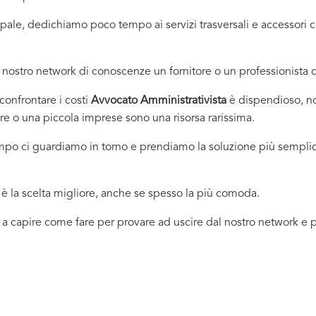
incipale, dedichiamo poco tempo ai servizi trasversali e accessor
nostro network di conoscenze un fornitore o un professionista
onfrontare i costi
Avvocato Amministrativista
è dispendioso, no
e o una piccola imprese sono una risorsa rarissima.
empo ci guardiamo in torno e prendiamo la soluzione più sempli
 la scelta migliore, anche se spesso la più comoda.
 a capire come fare per provare ad uscire dal nostro network e pr