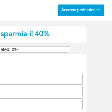
Accesso professionisti
isparmia il 40%
eted: 0%