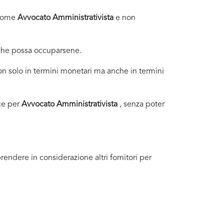
i come
Avvocato Amministrativista
e non
 che possa occuparsene.
n solo in termini monetari ma anche in termini
ce per
Avvocato Amministrativista
, senza poter
endere in considerazione altri fornitori per