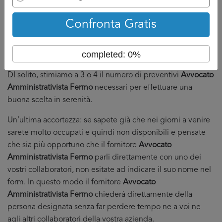
Da un lato voi non siate sommersi dalle telefonate e
quindi possiate dedicare il tempo necessario ai
Confronta Gratis
fornitori.
Dall’altro che abbiate in mano abbastanza preventivi
completed: 0%
da poter fare serenamente la vostra scelta.
DI solito, stimiamo a 3 o 4 il numero di preventivi
Avvocato
Amministrativista Fermo
necessari per effettuare una
buona scelta in serenità.
Un’ultima accortezza: se sapete già che nei giorni a venire
sarete molto occupati e quindi non disponibili e pensate
che sia più opportuno che il fornitore
Avvocato
Amministrativista Fermo
parli direttamente con uno dei
vostri collaboratori, non esitate ad indicare il suo nome nel
form. In questo modo il fornitore
Avvocato
Amministrativista Fermo
chiederà direttamente della
persona designata senza far perdere tempo ne a voi ne
agli altri collaboratori della vostra azienda.