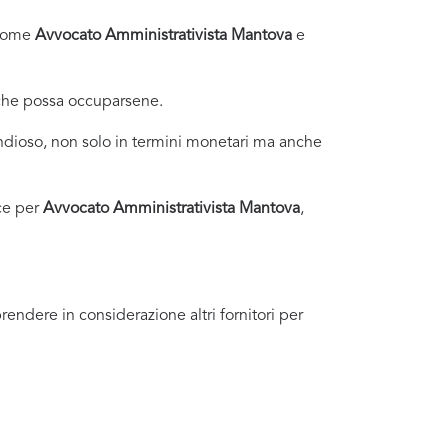
i come
Avvocato Amministrativista Mantova
e
 che possa occuparsene.
dioso, non solo in termini monetari ma anche
ce per
Avvocato Amministrativista Mantova
,
endere in considerazione altri fornitori per