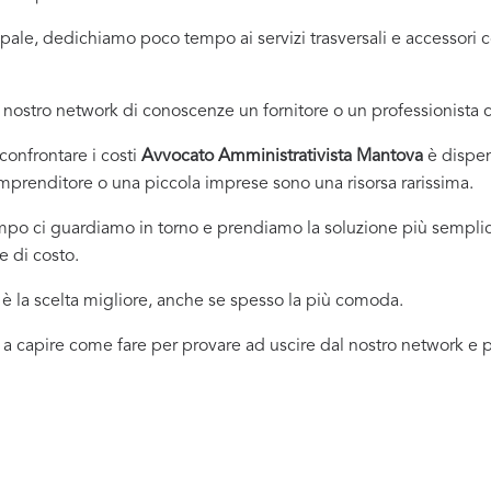
incipale, dedichiamo poco tempo ai servizi trasversali e accessor
nostro network di conoscenze un fornitore o un professionista
onfrontare i costi
Avvocato Amministrativista Mantova
è dispen
imprenditore o una piccola imprese sono una risorsa rarissima.
empo ci guardiamo in torno e prendiamo la soluzione più sempli
e di costo.
 la scelta migliore, anche se spesso la più comoda.
 a capire come fare per provare ad uscire dal nostro network e pr