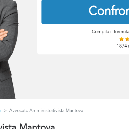
Confron
Compila il formula
1874 
a
Avvocato Amministrativista Mantova
vista Mantova