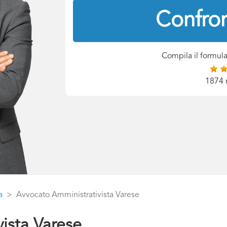
Confron
Compila il formula
1874 
a
Avvocato Amministrativista Varese
ista Varese