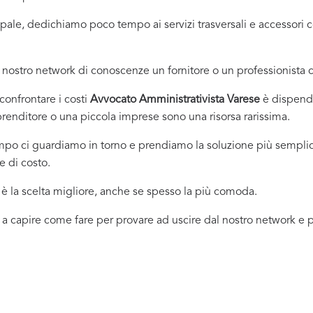
incipale, dedichiamo poco tempo ai servizi trasversali e accessor
nostro network di conoscenze un fornitore o un professionista
onfrontare i costi
Avvocato Amministrativista Varese
è dispendi
renditore o una piccola imprese sono una risorsa rarissima.
empo ci guardiamo in torno e prendiamo la soluzione più sempli
e di costo.
 la scelta migliore, anche se spesso la più comoda.
 a capire come fare per provare ad uscire dal nostro network e pr