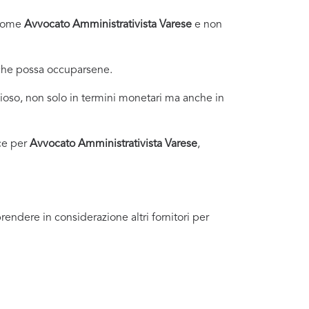
i come
Avvocato Amministrativista Varese
e non
 che possa occuparsene.
oso, non solo in termini monetari ma anche in
ce per
Avvocato Amministrativista Varese
,
endere in considerazione altri fornitori per