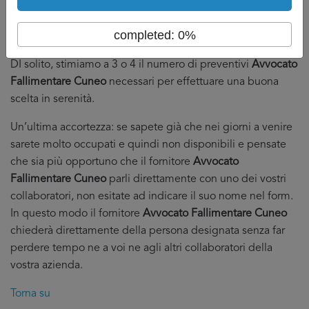
fornitori.
Dall’altro che abbiate in mano abbastanza preventivi
completed: 0%
da poter fare serenamente la vostra scelta.
DI solito, stimiamo a 3 o 4 il numero di preventivi
Avvocato
Fallimentare Cuneo
necessari per effettuare una buona
scelta in serenità.
Un’ultima accortezza: se sapete già che nei giorni a venire
sarete molto occupati e quindi non disponibili e pensate
che sia più opportuno che il fornitore
Avvocato
Fallimentare Cuneo
parli direttamente con uno dei vostri
collaboratori, non esitate ad indicare il suo nome nel form.
In questo modo il fornitore
Avvocato Fallimentare Cuneo
chiederà direttamente della persona designata senza far
perdere tempo ne a voi ne agli altri collaboratori della
vostra azienda.
Torna su