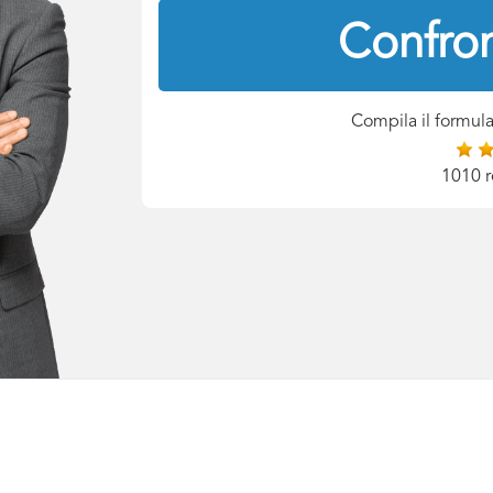
Confron
Compila il formula
1010 r