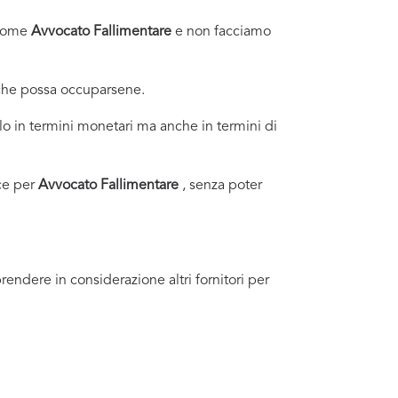
i come
Avvocato Fallimentare
e non facciamo
 che possa occuparsene.
o in termini monetari ma anche in termini di
ce per
Avvocato Fallimentare
, senza poter
endere in considerazione altri fornitori per