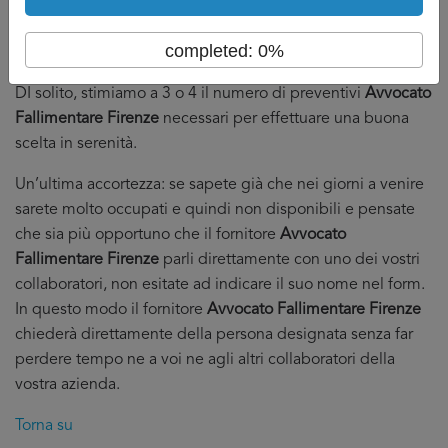
fornitori.
Dall’altro che abbiate in mano abbastanza preventivi
completed: 0%
da poter fare serenamente la vostra scelta.
DI solito, stimiamo a 3 o 4 il numero di preventivi
Avvocato
Fallimentare Firenze
necessari per effettuare una buona
scelta in serenità.
Un’ultima accortezza: se sapete già che nei giorni a venire
sarete molto occupati e quindi non disponibili e pensate
che sia più opportuno che il fornitore
Avvocato
Fallimentare Firenze
parli direttamente con uno dei vostri
collaboratori, non esitate ad indicare il suo nome nel form.
In questo modo il fornitore
Avvocato Fallimentare Firenze
chiederà direttamente della persona designata senza far
perdere tempo ne a voi ne agli altri collaboratori della
vostra azienda.
Torna su