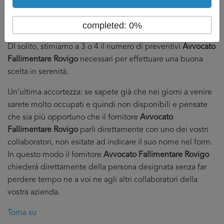
fornitori.
Dall’altro che abbiate in mano abbastanza preventivi
completed: 0%
da poter fare serenamente la vostra scelta.
DI solito, stimiamo a 3 o 4 il numero di preventivi
Avvocato
Fallimentare Rovigo
necessari per effettuare una buona
scelta in serenità.
Un’ultima accortezza: se sapete già che nei giorni a venire
sarete molto occupati e quindi non disponibili e pensate
che sia più opportuno che il fornitore
Avvocato
Fallimentare Rovigo
parli direttamente con uno dei vostri
collaboratori, non esitate ad indicare il suo nome nel form.
In questo modo il fornitore
Avvocato Fallimentare Rovigo
chiederà direttamente della persona designata senza far
perdere tempo ne a voi ne agli altri collaboratori della
vostra azienda.
Torna su