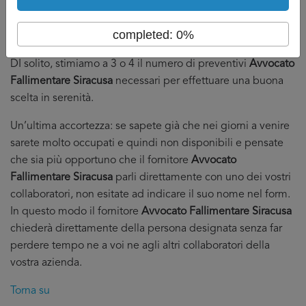
fornitori.
Dall’altro che abbiate in mano abbastanza preventivi
completed: 0%
da poter fare serenamente la vostra scelta.
DI solito, stimiamo a 3 o 4 il numero di preventivi
Avvocato
Fallimentare Siracusa
necessari per effettuare una buona
scelta in serenità.
Un’ultima accortezza: se sapete già che nei giorni a venire
sarete molto occupati e quindi non disponibili e pensate
che sia più opportuno che il fornitore
Avvocato
Fallimentare Siracusa
parli direttamente con uno dei vostri
collaboratori, non esitate ad indicare il suo nome nel form.
In questo modo il fornitore
Avvocato Fallimentare Siracusa
chiederà direttamente della persona designata senza far
perdere tempo ne a voi ne agli altri collaboratori della
vostra azienda.
Torna su