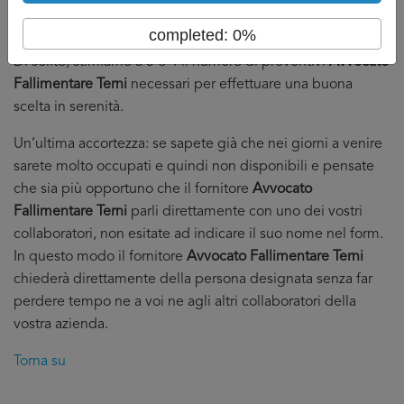
Dall’altro che abbiate in mano abbastanza preventivi
da poter fare serenamente la vostra scelta.
completed: 0%
DI solito, stimiamo a 3 o 4 il numero di preventivi
Avvocato
Fallimentare Terni
necessari per effettuare una buona
scelta in serenità.
Un’ultima accortezza: se sapete già che nei giorni a venire
sarete molto occupati e quindi non disponibili e pensate
che sia più opportuno che il fornitore
Avvocato
Fallimentare Terni
parli direttamente con uno dei vostri
collaboratori, non esitate ad indicare il suo nome nel form.
In questo modo il fornitore
Avvocato Fallimentare Terni
chiederà direttamente della persona designata senza far
perdere tempo ne a voi ne agli altri collaboratori della
vostra azienda.
Torna su