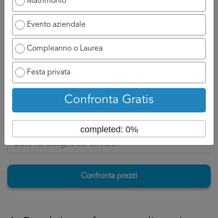
la domanda perché il professionista ha bisogno di un
Matrimonio
attimo di tempo per reagire e chiamarvi.
Evento aziendale
Ovviamente se ha a disposizione un numero di cellulare
potrà chiamarvi appena possibile e discuterne con voi, se
Compleanno o Laurea
invece siete nell’attesa di un’email, aspettatevi ad un
tempo di attesa un po più lungo perché dovrà formalizzare
Festa privata
la risposta per Banqueting Mantova.
Confronta Gratis
Torna su
completed: 0%
Confronta prezzi