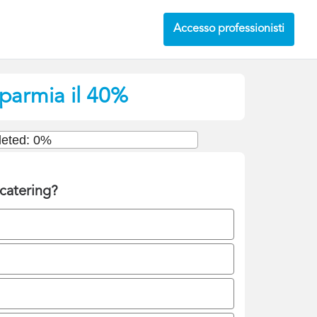
Accesso professionisti
sparmia il 40%
eted: 0%
catering?