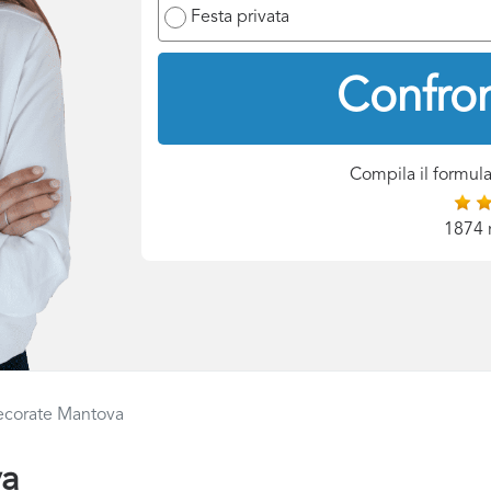
Festa privata
Confron
Compila il formula
1874 
ecorate Mantova
va