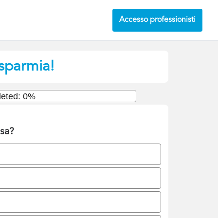
Accesso professionisti
isparmia!
eted: 0%
esa?