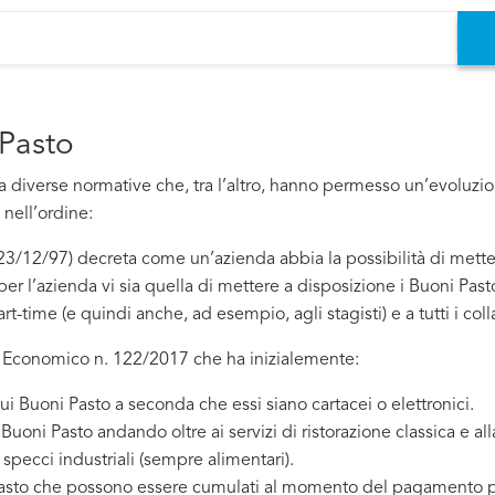
 Pasto
 diverse normative che, tra l’altro, hanno permesso un’evoluzio
nell’ordine:
l 23/12/97) decreta come un’azienda abbia la possibilità di mett
er l’azienda vi sia quella di mettere a disposizione i Buoni Past
rt-time (e quindi anche, ad esempio, agli stagisti) e a tutti i coll
po Economico n. 122/2017 che ha inizialemente:
sui Buoni Pasto a seconda che essi siano cartacei o elettronici.
 Buoni Pasto andando oltre ai servizi di ristorazione classica e 
e specci industriali (sempre alimentari).
Pasto che possono essere cumulati al momento del pagamento p