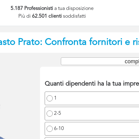
5.187 Professionisti
a tua disposizione
Più di
62.501 clienti
soddisfatti
asto
Prato: Confronta fornitori e r
compl
Quanti dipendenti ha la tua impr
1
2-5
6-10