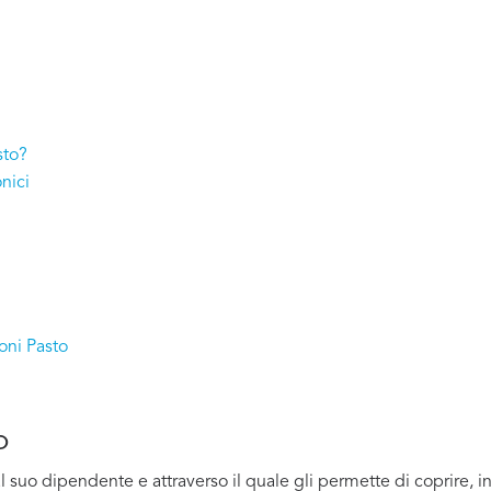
sto?
nici
oni Pasto
o
uo dipendente e attraverso il quale gli permette di coprire, in pa