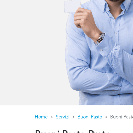
Home
Servizi
Buoni Pasto
Buoni Past