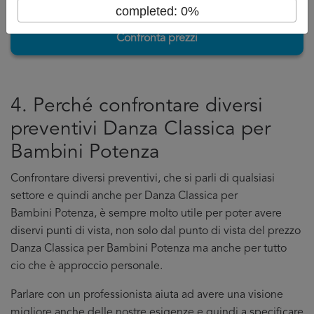
completed: 0%
Confronta prezzi
4. Perché confrontare diversi
preventivi Danza Classica per
Bambini Potenza
Confrontare diversi preventivi, che si parli di qualsiasi
settore e quindi anche per Danza Classica per
Bambini Potenza, è sempre molto utile per poter avere
diservi punti di vista, non solo dal punto di vista del prezzo
Danza Classica per Bambini Potenza ma anche per tutto
cio che è approccio personale.
Parlare con un professionista aiuta ad avere una visione
migliore anche delle nostre esigenze e quindi a specificare