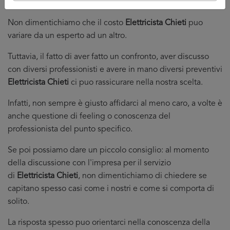
essere sicuri di pagare il giusto prezzo per il servizio.
Non dimentichiamo che il costo
Elettricista Chieti
puo
variare da un esperto ad un altro.
Tuttavia, il fatto di aver fatto un confronto, aver discusso
con diversi professionisti e avere in mano diversi preventivi
Elettricista Chieti
ci puo rassicurare nella nostra scelta.
Infatti, non sempre è giusto affidarci al meno caro, a volte è
anche questione di feeling o conoscenza del
professionista del punto specifico.
Se poi possiamo dare un piccolo consiglio: al momento
della discussione con l'impresa per il servizio
di
Elettricista Chieti
, non dimentichiamo di chiedere se
capitano spesso casi come i nostri e come si comporta di
solito.
La risposta spesso puo orientarci nella conoscenza della