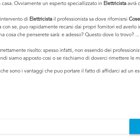
casa. Ovviamente un esperto speciallizzato in
Elettricista
avrà c
 intervento di
Elettricista
il professionista sa dove rifornisrsi
Cose
ha con se, puo rapidamente recarsi dai propri fornitori ed averl
rima cosa che penserete sarà: e adesso? Questo dove lo trovo? ... e
rrettamente risolto: spesso infatti, non essendo dei professioni
uindi siamo apposto cosi o se rischiamo di doverci rimettere le m
i che sono i vantaggi che puo portare il fatto di affidarci ad un 