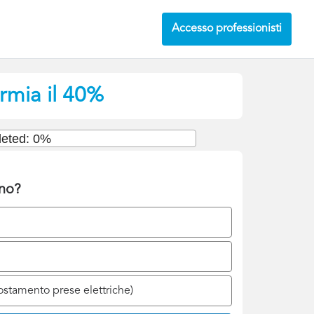
Accesso professionisti
rmia il 40%
eted: 0%
gno?
postamento prese elettriche)