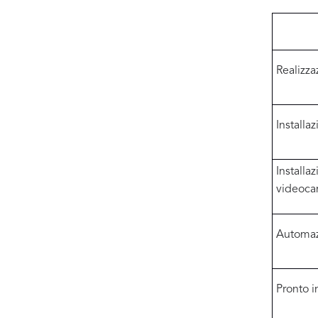
Realizza
Installa
Installa
videoca
Automaz
Pronto i