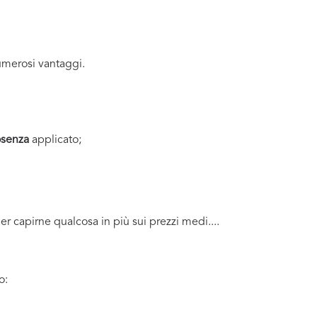
merosi vantaggi.
osenza
applicato;
per capirne qualcosa in più sui prezzi medi....
o: