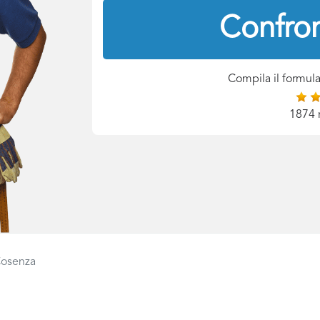
Confron
Compila il formula
1874 
 Cosenza