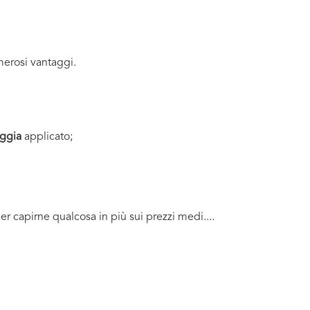
erosi vantaggi.
oggia
applicato;
per capirne qualcosa in più sui prezzi medi....
: