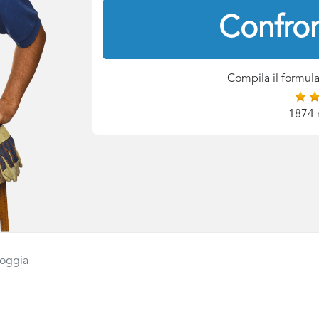
Confron
Compila il formula
1874 
Foggia