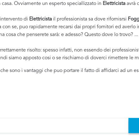
casa. Ovviamente un esperto speciallizzato in
Elettricista
avrà c
 intervento di
Elettricista
il professionista sa dove rifornisrsi
Fogg
ha con se, puo rapidamente recarsi dai propri fornitori ed averl
rima cosa che penserete sarà: e adesso? Questo dove lo trovo? ... e
rrettamente risolto: spesso infatti, non essendo dei professioni
uindi siamo apposto cosi o se rischiamo di doverci rimettere le m
i che sono i vantaggi che puo portare il fatto di affidarci ad un 