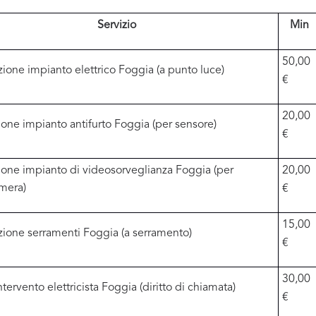
Servizio
Min
50,00
zione impianto elettrico Foggia (a punto luce)
€
20,00
zione impianto antifurto Foggia (per sensore)
€
zione impianto di videosorveglianza Foggia (per
20,00
mera)
€
15,00
ione serramenti Foggia (a serramento)
€
30,00
ntervento elettricista Foggia (diritto di chiamata)
€