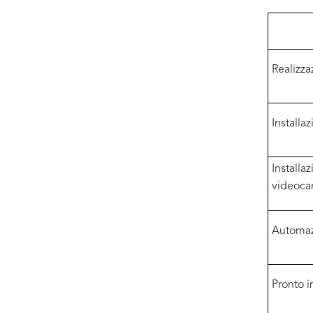
Realizza
Installa
Installa
videoca
Automaz
Pronto i