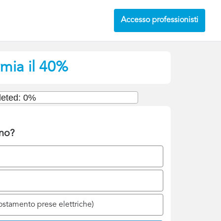
Accesso professionisti
rmia il 40%
eted: 0%
gno?
postamento prese elettriche)