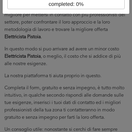
Avendo letto la nostra guida fino a qui, avrete capito che
completed: 0%
confrontare più preventivi
Elettricista Pistoia
è il modo
migliore per mettersi in contatto con più professionisti del
settore, poter confrontare il loro approccio e la loro
metodologia di lavoro e trovare la migliore offerta
Elettricista Pistoia
.
In questo modo si puo arrivare ad avere un minor costo
Elettricista Pistoia
, o meglio, il costo che si addice di più
alle nostre esigenze.
La nostra piattaforma ti aiuta proprio in questo.
Completa il form, gratuito e senza impegno, è tutto molto
intuitivo, in qualche secondo rispondi alle domande sulle
tue esigenze, inserisci i tuoi dati di contatto ed i migliori
professionisti della tua zona ti contatteranno in modo
gratuito e senza impegno per farti la loro offerta.
Un consoglio utile: nonostante si cerchi di fare sempre