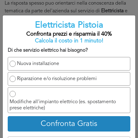
La risposta spesso puo orientarci nella conoscenza della
tematica da parte del'azienda sul servizio di
Elettricista
e
farci capire se la sua metodologia di lavoro corrisponde al
Elettricista Pistoia
meglio alle nostre esigenze.
Confronta prezzi e risparmia il 40%
Torna su
Calcola il costo in 1 minuto!
Di che servizio elettrico hai bisogno?
Nuova installazione
Riparazione e/o risoluzione problemi
Confronta prezzi
Modifiche all'impianto elettrico (es. spostamento
prese elettriche)
4. Come confrontare diversi
Confronta Gratis
preventivi Elettricista Pistoia