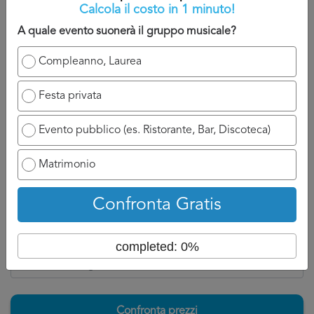
Calcola il costo in 1 minuto!
contattato.
A quale evento suonerà il gruppo musicale?
A titolo indicativo, sarete contatti nelle 24/48 che seguono
la domanda perché il professionista ha bisogno di un
Compleanno, Laurea
attimo di tempo per reagire e chiamarvi.
Festa privata
Ovviamente se ha a disposizione un numero di cellulare
potrà chiamarvi appena possibile e discuterne con voi, se
Evento pubblico (es. Ristorante, Bar, Discoteca)
invece siete nell’attesa di un’email, aspettatevi ad un
tempo di attesa un po più lungo perché dovrà formalizzare
Matrimonio
la risposta per Gruppo Musicale Avellino.
Confronta Gratis
Torna su
completed: 0%
Confronta prezzi