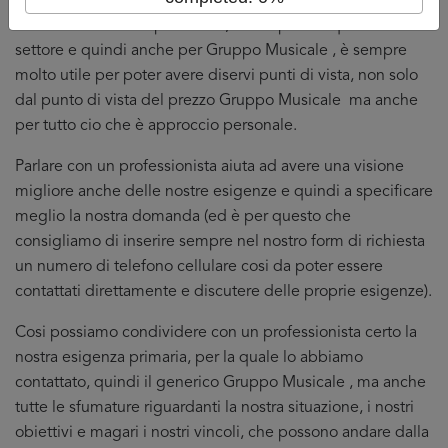
Confrontare diversi preventivi, che si parli di qualsiasi
settore e quindi anche per Gruppo Musicale , è sempre
molto utile per poter avere diservi punti di vista, non solo
dal punto di vista del prezzo Gruppo Musicale ma anche
per tutto cio che è approccio personale.
Parlare con un professionista aiuta ad avere una visione
migliore anche delle nostre esigenze e quindi a specificare
meglio la nostra domanda (ed è per questo che
consigliamo di inserire sempre nel nostro form di richiesta
un numero di telefono cellulare cosi da poter essere
contattati direttamente e discutere delle proprie esigenze).
Cosi possiamo condividere con un professionista certo la
nostra esigenza primaria, per la quale lo abbiamo
contattato, quindi il generico Gruppo Musicale , ma anche
tutte le sfumature riguardanti la nostra situazione, i nostri
obiettivi e magari i nostri vincoli, che possono andare dalla