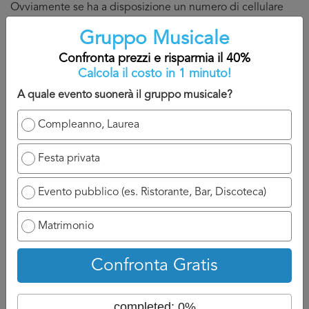
Ovviamente se ha a disposizione un numero di cellulare
potrà chiamarvi appena possibile e discuterne con voi, se
Gruppo Musicale
invece siete nell’attesa di un’email, aspettatevi ad un
Confronta prezzi e risparmia il 40%
tempo di attesa un po più lungo perché dovrà formalizzare
Calcola il costo in 1 minuto!
la risposta per Gruppo Musicale .
A quale evento suonerà il gruppo musicale?
Torna su
Compleanno, Laurea
Festa privata
Evento pubblico (es. Ristorante, Bar, Discoteca)
Confronta prezzi
Matrimonio
Confronta Gratis
4. Perché confrontare diversi
preventivi Gruppo Musicale
completed: 0%