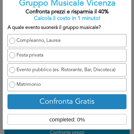
Gruppo Musicale Vicenza
contattato.
Confronta prezzi e risparmia il 40%
A titolo indicativo, sarete contatti nelle 24/48 che seguono
Calcola il costo in 1 minuto!
la domanda perché il professionista ha bisogno di un
A quale evento suonerà il gruppo musicale?
attimo di tempo per reagire e chiamarvi.
Compleanno, Laurea
Ovviamente se ha a disposizione un numero di cellulare
potrà chiamarvi appena possibile e discuterne con voi, se
Festa privata
invece siete nell’attesa di un’email, aspettatevi ad un
tempo di attesa un po più lungo perché dovrà formalizzare
Evento pubblico (es. Ristorante, Bar, Discoteca)
la risposta per Gruppo Musicale Vicenza.
Matrimonio
Torna su
Confronta Gratis
completed: 0%
Confronta prezzi