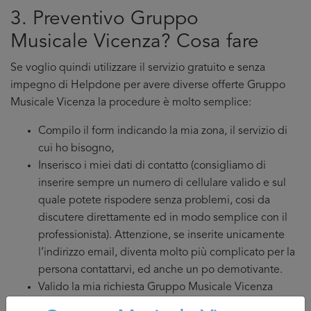
3. Preventivo Gruppo
Musicale Vicenza? Cosa fare
Se voglio quindi utilizzare il servizio gratuito e senza
impegno di Helpdone per avere diverse offerte Gruppo
Musicale Vicenza la procedure è molto semplice:
Compilo il form indicando la mia zona, il servizio di
cui ho bisogno,
Inserisco i miei dati di contatto (consigliamo di
inserire sempre un numero di cellulare valido e sul
quale potete rispodere senza problemi, cosi da
discutere direttamente ed in modo semplice con il
professionista). Attenzione, se inserite unicamente
l’indirizzo email, diventa molto più complicato per la
persona contattarvi, ed anche un po demotivante.
Valido la mia richiesta Gruppo Musicale Vicenza
cliccando sul tasto invia richiesta e aspetto di essere