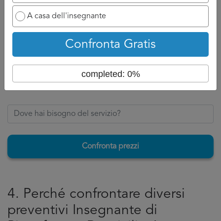
Ovviamente se ha a disposizione un numero di cellulare
potrà chiamarvi appena possibile e discuterne con voi, se
A casa dell'insegnante
invece siete nell’attesa di un’email, aspettatevi ad un
tempo di attesa un po più lungo perché dovrà formalizzare
Confronta Gratis
la risposta per Insegnante di Pianoforte a Domicilio Arezzo.
Torna su
completed: 0%
Confronta prezzi
4. Perché confrontare diversi
preventivi Insegnante di