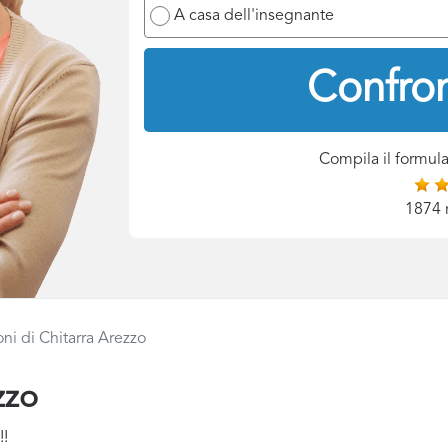
A casa dell'insegnante
Confron
Compila il formula
1874 
oni di Chitarra Arezzo
zzo
!!