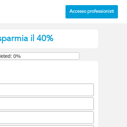
Accesso professionisti
isparmia il 40%
eted: 0%