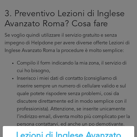
3. Preventivo Lezioni di Inglese
Avanzato Roma? Cosa fare
Se voglio quindi utilizzare il servizio gratuito e senza
impegno di Helpdone per avere diverse offerte Lezioni di
Inglese Avanzato Roma la procedure è molto semplice:
Compilo il form indicando la mia zona, il servizio di
cui ho bisogno,
Inserisco i miei dati di contatto (consigliamo di
inserire sempre un numero di cellulare valido e sul
quale potete rispodere senza problemi, cosi da
discutere direttamente ed in modo semplice con il
professionista). Attenzione, se inserite unicamente
l’indirizzo email, diventa molto più complicato per la
persona contattarvi, ed anche un po demotivante.
Valido la mia richiesta Lezioni di Inglese
Lezioni di Inglese Avanzato