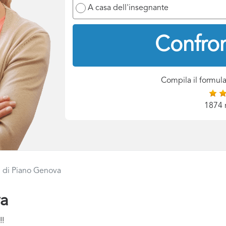
A casa dell'insegnante
Confron
Compila il formula
1874 
i di Piano Genova
va
!!