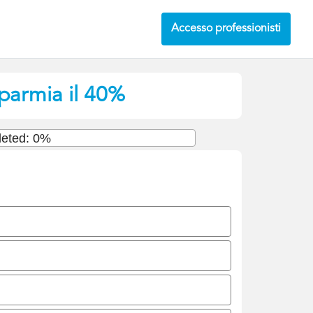
Accesso professionisti
sparmia il 40%
eted: 0%