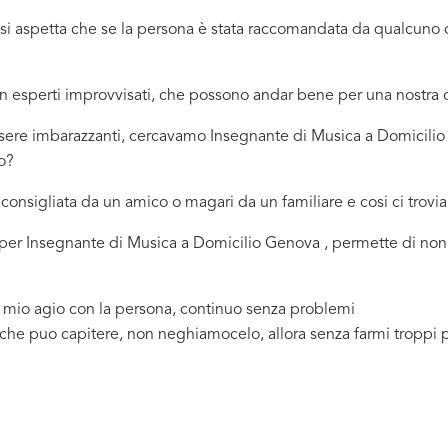
ci si aspetta che se la persona è stata raccomandata da qualcu
 in esperti improvvisati, che possono andar bene per una nostr
ssere imbarazzanti, cercavamo Insegnante di Musica a Domicili
o?
consigliata da un amico o magari da un familiare e cosi ci trovi
na per Insegnante di Musica a Domicilio Genova , permette di non
a mio agio con la persona, continuo senza problemi
 che puo capitere, non neghiamocelo, allora senza farmi troppi 