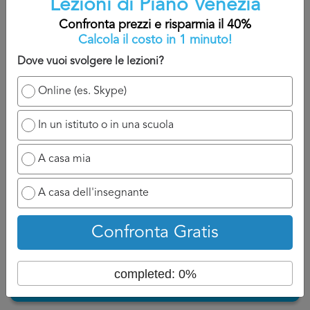
Lezioni di Piano Venezia
A titolo indicativo, sarete contatti nelle 24/48 che seguono
Confronta prezzi e risparmia il 40%
la domanda perché il professionista ha bisogno di un
Calcola il costo in 1 minuto!
attimo di tempo per reagire e chiamarvi.
Dove vuoi svolgere le lezioni?
Ovviamente se ha a disposizione un numero di cellulare
Online (es. Skype)
potrà chiamarvi appena possibile e discuterne con voi, se
invece siete nell’attesa di un’email, aspettatevi ad un
In un istituto o in una scuola
tempo di attesa un po più lungo perché dovrà formalizzare
la risposta per Lezioni di Piano Venezia.
A casa mia
Torna su
A casa dell'insegnante
Confronta Gratis
completed: 0%
Confronta prezzi