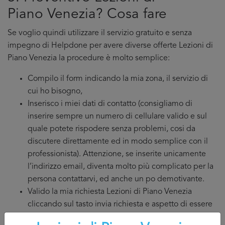
Piano Venezia? Cosa fare
Se voglio quindi utilizzare il servizio gratuito e senza
impegno di Helpdone per avere diverse offerte Lezioni di
Piano Venezia la procedure è molto semplice:
Compilo il form indicando la mia zona, il servizio di
cui ho bisogno,
Inserisco i miei dati di contatto (consigliamo di
inserire sempre un numero di cellulare valido e sul
quale potete rispodere senza problemi, cosi da
discutere direttamente ed in modo semplice con il
professionista). Attenzione, se inserite unicamente
l’indirizzo email, diventa molto più complicato per la
persona contattarvi, ed anche un po demotivante.
Valido la mia richiesta Lezioni di Piano Venezia
cliccando sul tasto invia richiesta e aspetto di essere
contattato.