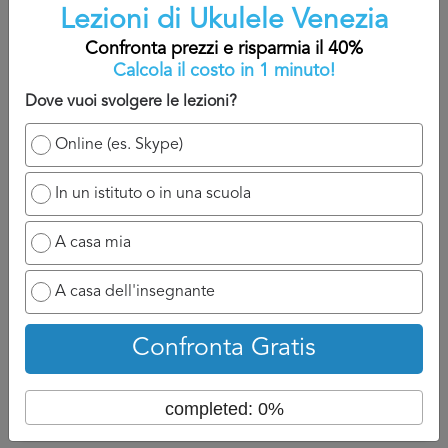
Lezioni di Ukulele Venezia
A titolo indicativo, sarete contatti nelle 24/48 che seguono
Confronta prezzi e risparmia il 40%
la domanda perché il professionista ha bisogno di un
Calcola il costo in 1 minuto!
attimo di tempo per reagire e chiamarvi.
Dove vuoi svolgere le lezioni?
Ovviamente se ha a disposizione un numero di cellulare
potrà chiamarvi appena possibile e discuterne con voi, se
Online (es. Skype)
invece siete nell’attesa di un’email, aspettatevi ad un
tempo di attesa un po più lungo perché dovrà formalizzare
In un istituto o in una scuola
la risposta per Lezioni di Ukulele Venezia.
A casa mia
Torna su
A casa dell'insegnante
Confronta Gratis
completed: 0%
Confronta prezzi