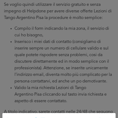
Se voglio quindi utilizzare il servizio gratuito e senza
impegno di Helpdone per avere diverse offerte Lezioni di
Tango Argentino Pisa la procedure è molto semplice:
Compilo il form indicando la mia zona, il servizio di
cui ho bisogno,
Inserisco i miei dati di contatto (consigliamo di
inserire sempre un numero di cellulare valido e sul
quale potete rispodere senza problemi, cosi da
discutere direttamente ed in modo semplice con il
professionista). Attenzione, se inserite unicamente
l’indirizzo email, diventa molto più complicato per la
persona contattarvi, ed anche un po demotivante.
Valido la mia richiesta Lezioni di Tango
Argentino Pisa cliccando sul tasto invia richiesta e
aspetto di essere contattato.
A titolo indicativo, sarete contatti nelle 24/48 che seguono